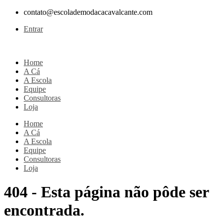
Ir
contato@escolademodacacavalcante.com
para
Entrar
o
conteúdo
Home
A Cá
A Escola
Equipe
Consultoras
Loja
Home
A Cá
A Escola
Equipe
Consultoras
Loja
404 - Esta página não pôde ser
encontrada.