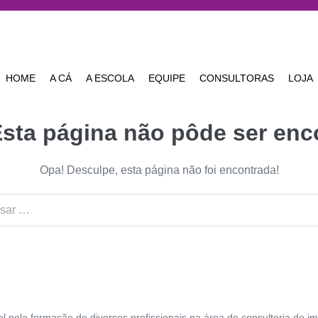
HOME
A CÁ
A ESCOLA
EQUIPE
CONSULTORAS
LOJA
Esta página não pôde ser enc
Opa! Desculpe, esta página não foi encontrada!
el pela formação de diversos profissionais na área de consultoria de