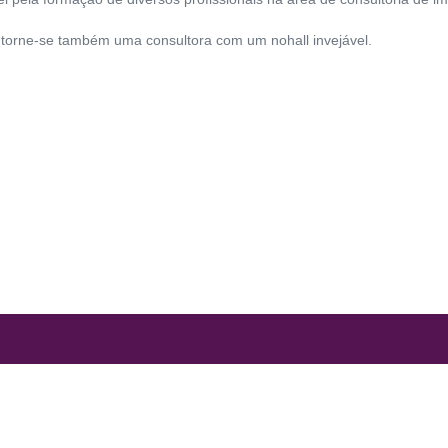
 torne-se também uma consultora com um nohall invejável.
JA
CONTATO
TERMOS DO SITE