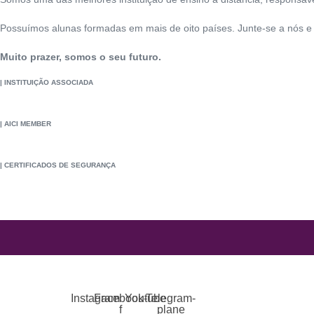
Possuímos alunas formadas em mais de oito países. Junte-se a nós e
Muito prazer, somos o seu futuro.
| INSTITUIÇÃO ASSOCIADA
| AICI MEMBER
| CERTIFICADOS DE SEGURANÇA
INICIAL
A CÁ
A ESCOLA
EQUIPE
NOSSAS CONSULTORAS
LO
Instagram
Facebook-
Youtube
Telegram-
f
plane