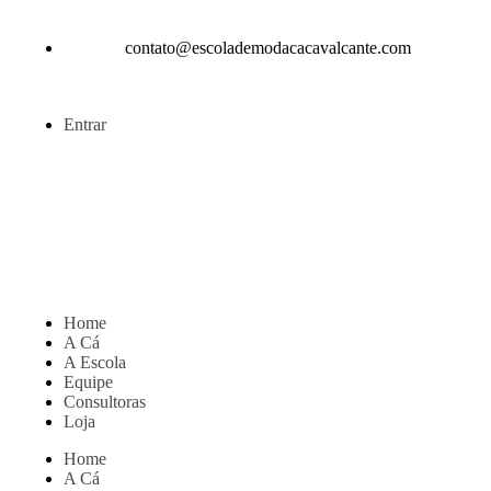
contato@escolademodacacavalcante.com
Entrar
Home
A Cá
A Escola
Equipe
Consultoras
Loja
Home
A Cá